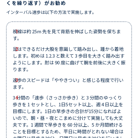
くを繰り返す）がお勧め
インターバル速歩は以下の方法で実施します。
視線は約 25m 先を見て背筋を伸ばした姿勢を保ちま
す。
足はできるだけ大股を意識して踏み出し、踵から着地
します。初めは 1.2.3 と数えて 3 歩目を大きく踏み出す
ようにします。肘は 90 度に曲げて腕を前後に大きく振
ります。
速歩のスピードは「ややきつい」と感じる程度で行い
ます。
3 分間の「速歩（さっさか歩き）と 3 分間のゆっくり
歩きを 1 セットとし、1日5セット以上、週 4 日以上を
目標にします。1日の早歩きの合計が15分になればよ
いので、朝・昼・夜とこまめに分けて実施しても大丈
夫です。1 週間で早歩きを 60 分以上、5 か月間続ける
ことを目標とするため、平日に時間がとれない場合は