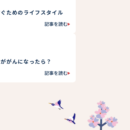
防ぐためのライフスタイル
記事を読む
（が
ん
を
防
ぐ
た
め
人ががんになったら？
の
ラ
記事を読む
（周
イ
囲
フ
の
ス
人
タ
が
イ
が
ル）
ん
に
な
っ