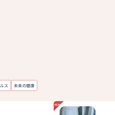
ルス
未来の健康
新
着