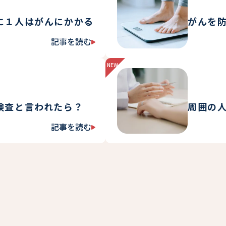
に１人はがんにかかる
がんを
記事を読む
（日
本
人
新
の
着
２
人
に
検査と言われたら？
周囲の
１
人
記事を読む
（も
は
し、
が
要
ん
精
に
密
か
検
か
査
る）
と
言
わ