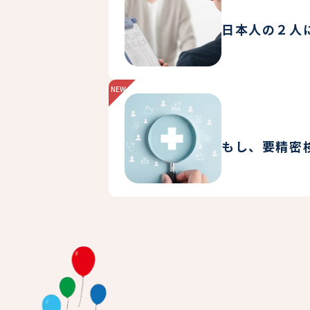
日本人の２人
新
着
もし、要精密