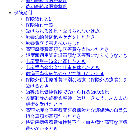
前期高齢者医療制度
後期高齢者医療制度
保険給付
保険給付とは
保険給付一覧
受けられる診療・受けられない診療
療養の給付
病気やケガをしたとき
療養費
立て替え払いをした
高額療養費
高額な医療費を支払ったとき
限度額適用認定証
高額な医療費になりそうなとき
出産育児一時金
出産したとき
出産手当金
出産で仕事を休んだとき
傷病手当金
病気やケガで働けないとき
保険外併用療養費
特別な治療（保険外の療養）を
受けるとき
歯科治療
健康保険で受けられる歯の治療
柔整師等の施術
柔整師、はり・きゅう、あんまの
施術を受けたとき
高額介護合算療養費
医療保険と介護保険の自己負
担合算額が高額だったとき
特定疾病療養費
慢性腎不全・血友病で高額な医療
費がかかるとき