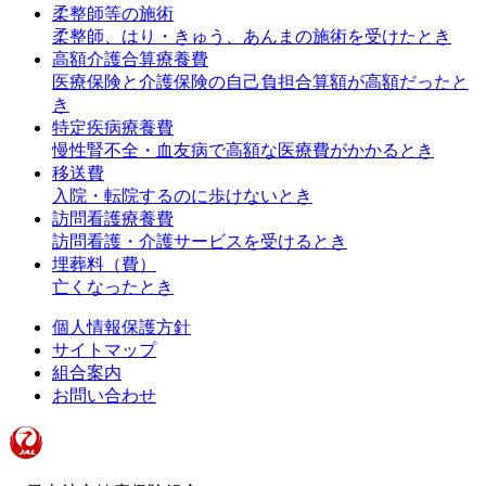
柔整師等の施術
柔整師、はり・きゅう、あんまの施術を受けたとき
高額介護合算療養費
医療保険と介護保険の自己負担合算額が高額だったと
き
特定疾病療養費
慢性腎不全・血友病で高額な医療費がかかるとき
移送費
入院・転院するのに歩けないとき
訪問看護療養費
訪問看護・介護サービスを受けるとき
埋葬料（費）
亡くなったとき
個人情報保護方針
サイトマップ
組合案内
お問い合わせ