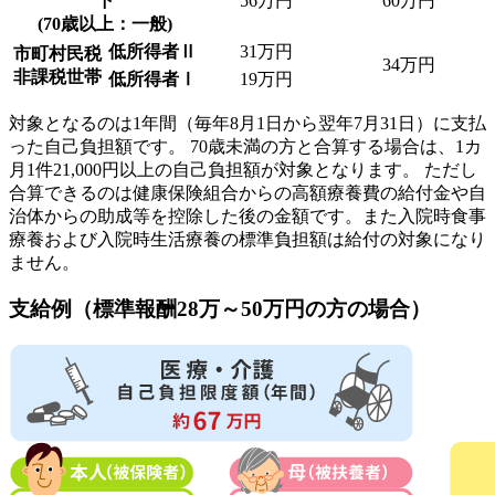
下
56万円
60万円
(70歳以上：一般)
低所得者Ⅱ
31万円
市町村民税
34万円
非課税世帯
低所得者Ⅰ
19万円
対象となるのは1年間（毎年8月1日から翌年7月31日）に支払
った自己負担額です。 70歳未満の方と合算する場合は、1カ
月1件21,000円以上の自己負担額が対象となります。 ただし
合算できるのは健康保険組合からの高額療養費の給付金や自
治体からの助成等を控除した後の金額です。また入院時食事
療養および入院時生活療養の標準負担額は給付の対象になり
ません。
支給例（標準報酬28万～50万円の方の場合）