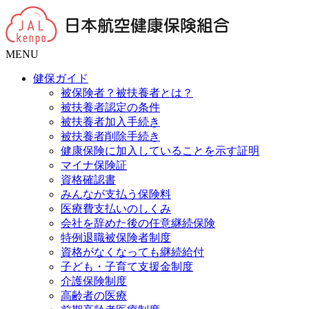
MENU
健保ガイド
被保険者？被扶養者とは？
被扶養者認定の条件
被扶養者加入手続き
被扶養者削除手続き
健康保険に加入していることを示す証明
マイナ保険証
資格確認書
みんなが支払う保険料
医療費支払いのしくみ
会社を辞めた後の任意継続保険
特例退職被保険者制度
資格がなくなっても継続給付
子ども・子育て支援金制度
介護保険制度
高齢者の医療