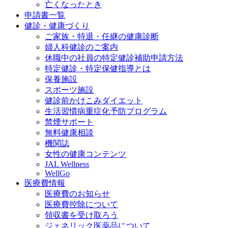
亡くなったとき
申請書一覧
健診・健康づくり
ご家族・特退・任継の健康診断
婦人科健診のご案内
休職中の社員の特定健診補助申請方法
特定健診・特定保健指導とは
保養施設
スポーツ施設
健診前かけこみダイエット
生活習慣病重症化予防プログラム
禁煙サポート
無料健康相談
機関誌
女性の健康コンテンツ
JAL Wellness
WellGo
医療費情報
医療費のお知らせ
医療費控除について
領収書を受け取ろう
ジェネリック医薬品について