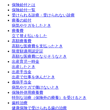
保険給付とは
保険給付一覧
受けられる診療・受けられない診療
療養の給付
病気やケガをしたとき
療養費
立て替え払いをした
高額療養費
高額な医療費を支払ったとき
限度額適用認定証
高額な医療費になりそうなとき
出産育児一時金
出産したとき
出産手当金
出産で仕事を休んだとき
傷病手当金
病気やケガで働けないとき
保険外併用療養費
特別な治療（保険外の療養）を受けるとき
歯科治療
健康保険で受けられる歯の治療