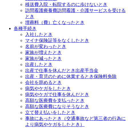
移送費
入院・転院するのに歩けないとき
訪問看護療養費
訪問看護・介護サービスを受ける
とき
埋葬料（費）
亡くなったとき
各種手続き
入社したとき
マイナ保険証等をなくしたとき
名前が変わったとき
家族が増えたとき
家族が減ったとき
出産したとき
出産で仕事を休んだとき
出産手当金
出産・育児のために休業するとき
保険料免除
会社を辞めるとき
病気やケガをしたとき
病気やケガで仕事を休んだとき
高額な医療費を支払ったとき
高額な医療費になりそうなとき
立て替え払いをしたとき
事故にあったとき（交通事故など第三者の行為に
より病気やケガをしたとき）