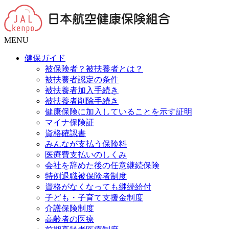
MENU
健保ガイド
被保険者？被扶養者とは？
被扶養者認定の条件
被扶養者加入手続き
被扶養者削除手続き
健康保険に加入していることを示す証明
マイナ保険証
資格確認書
みんなが支払う保険料
医療費支払いのしくみ
会社を辞めた後の任意継続保険
特例退職被保険者制度
資格がなくなっても継続給付
子ども・子育て支援金制度
介護保険制度
高齢者の医療