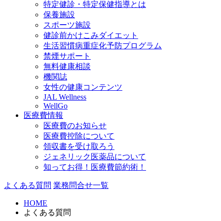
特定健診・特定保健指導とは
保養施設
スポーツ施設
健診前かけこみダイエット
生活習慣病重症化予防プログラム
禁煙サポート
無料健康相談
機関誌
女性の健康コンテンツ
JAL Wellness
WellGo
医療費情報
医療費のお知らせ
医療費控除について
領収書を受け取ろう
ジェネリック医薬品について
知ってお得！医療費節約術！
よくある質問
業務問合せ一覧
HOME
よくある質問