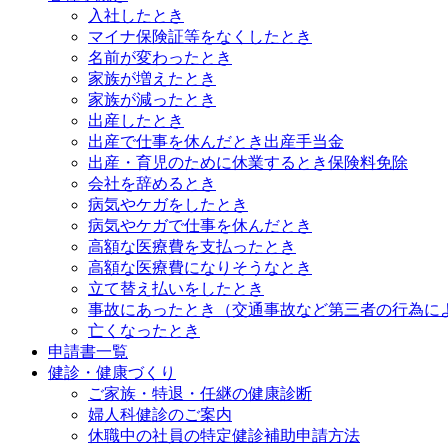
入社したとき
マイナ保険証等をなくしたとき
名前が変わったとき
家族が増えたとき
家族が減ったとき
出産したとき
出産で仕事を休んだとき
出産手当金
出産・育児のために休業するとき
保険料免除
会社を辞めるとき
病気やケガをしたとき
病気やケガで仕事を休んだとき
高額な医療費を支払ったとき
高額な医療費になりそうなとき
立て替え払いをしたとき
事故にあったとき（交通事故など第三者の行為に
亡くなったとき
申請書一覧
健診・健康づくり
ご家族・特退・任継の健康診断
婦人科健診のご案内
休職中の社員の特定健診補助申請方法