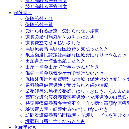
前期高齢者医療制度
後期高齢者医療制度
保険給付
保険給付とは
保険給付一覧
受けられる診療・受けられない診療
療養の給付
病気やケガをしたとき
療養費
立て替え払いをした
高額療養費
高額な医療費を支払ったとき
限度額適用認定証
高額な医療費になりそうなとき
出産育児一時金
出産したとき
出産手当金
出産で仕事を休んだとき
傷病手当金
病気やケガで働けないとき
保険外併用療養費
特別な治療（保険外の療養）を
歯科治療
健康保険で受けられる歯の治療
柔整師等の施術
柔整師、はり・きゅう、あんまの
高額介護合算療養費
医療保険と介護保険の自己負
特定疾病療養費
慢性腎不全・血友病で高額な医療
移送費
入院・転院するのに歩けないとき
訪問看護療養費
訪問看護・介護サービスを受ける
埋葬料（費）
亡くなったとき
各種手続き