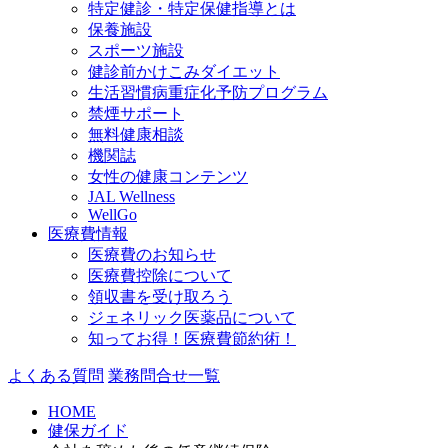
特定健診・特定保健指導とは
保養施設
スポーツ施設
健診前かけこみダイエット
生活習慣病重症化予防プログラム
禁煙サポート
無料健康相談
機関誌
女性の健康コンテンツ
JAL Wellness
WellGo
医療費情報
医療費のお知らせ
医療費控除について
領収書を受け取ろう
ジェネリック医薬品について
知ってお得！医療費節約術！
よくある質問
業務問合せ一覧
HOME
健保ガイド