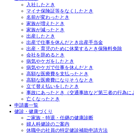
入社したとき
マイナ保険証等をなくしたとき
名前が変わったとき
家族が増えたとき
家族が減ったとき
出産したとき
出産で仕事を休んだとき
出産手当金
出産・育児のために休業するとき
保険料免除
会社を辞めるとき
病気やケガをしたとき
病気やケガで仕事を休んだとき
高額な医療費を支払ったとき
高額な医療費になりそうなとき
立て替え払いをしたとき
事故にあったとき（交通事故など第三者の行為に
亡くなったとき
申請書一覧
健診・健康づくり
ご家族・特退・任継の健康診断
婦人科健診のご案内
休職中の社員の特定健診補助申請方法