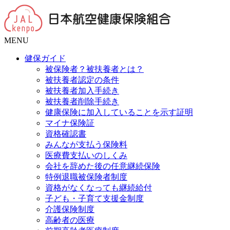
MENU
健保ガイド
被保険者？被扶養者とは？
被扶養者認定の条件
被扶養者加入手続き
被扶養者削除手続き
健康保険に加入していることを示す証明
マイナ保険証
資格確認書
みんなが支払う保険料
医療費支払いのしくみ
会社を辞めた後の任意継続保険
特例退職被保険者制度
資格がなくなっても継続給付
子ども・子育て支援金制度
介護保険制度
高齢者の医療