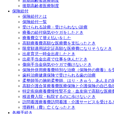
前期高齢者医療制度
後期高齢者医療制度
保険給付
保険給付とは
保険給付一覧
受けられる診療・受けられない診療
療養の給付
病気やケガをしたとき
療養費
立て替え払いをした
高額療養費
高額な医療費を支払ったとき
限度額適用認定証
高額な医療費になりそうなとき
出産育児一時金
出産したとき
出産手当金
出産で仕事を休んだとき
傷病手当金
病気やケガで働けないとき
保険外併用療養費
特別な治療（保険外の療養）を
歯科治療
健康保険で受けられる歯の治療
柔整師等の施術
柔整師、はり・きゅう、あんまの
高額介護合算療養費
医療保険と介護保険の自己負
特定疾病療養費
慢性腎不全・血友病で高額な医療
移送費
入院・転院するのに歩けないとき
訪問看護療養費
訪問看護・介護サービスを受ける
埋葬料（費）
亡くなったとき
各種手続き