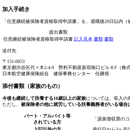
加入手続き
「任意継続被保険者資格取得申請書」を、退職後20日以内（
提出書類
任意継続被保険者資格取得申請書
記入見本
書類
書類
送付先
〒151-0053
東京都渋谷区代々木2‐4‐9 野村不動産新宿南口ビル６F（株
日本航空健康保険組合 健保事務センター 任継係
添付書類（家族のもの）
今後も継続して扶養する16歳以上の家族
については、収入の
ただし、
被保険者の他に就労している扶養義務者がいる場合
パート・アルバイト等
「源泉徴収票のコ
されている方
上記以外の方
発行日から3ヶ月