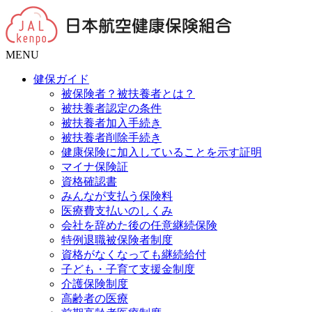
MENU
健保ガイド
被保険者？被扶養者とは？
被扶養者認定の条件
被扶養者加入手続き
被扶養者削除手続き
健康保険に加入していることを示す証明
マイナ保険証
資格確認書
みんなが支払う保険料
医療費支払いのしくみ
会社を辞めた後の任意継続保険
特例退職被保険者制度
資格がなくなっても継続給付
子ども・子育て支援金制度
介護保険制度
高齢者の医療