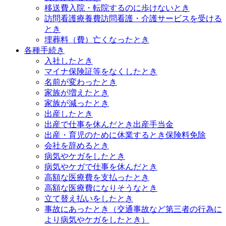
移送費
入院・転院するのに歩けないとき
訪問看護療養費
訪問看護・介護サービスを受ける
とき
埋葬料（費）
亡くなったとき
各種手続き
入社したとき
マイナ保険証等をなくしたとき
名前が変わったとき
家族が増えたとき
家族が減ったとき
出産したとき
出産で仕事を休んだとき
出産手当金
出産・育児のために休業するとき
保険料免除
会社を辞めるとき
病気やケガをしたとき
病気やケガで仕事を休んだとき
高額な医療費を支払ったとき
高額な医療費になりそうなとき
立て替え払いをしたとき
事故にあったとき（交通事故など第三者の行為に
より病気やケガをしたとき）