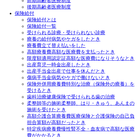
前期高齢者医療制度
後期高齢者医療制度
保険給付
保険給付とは
保険給付一覧
受けられる診療・受けられない診療
療養の給付
病気やケガをしたとき
療養費
立て替え払いをした
高額療養費
高額な医療費を支払ったとき
限度額適用認定証
高額な医療費になりそうなとき
出産育児一時金
出産したとき
出産手当金
出産で仕事を休んだとき
傷病手当金
病気やケガで働けないとき
保険外併用療養費
特別な治療（保険外の療養）を
受けるとき
歯科治療
健康保険で受けられる歯の治療
柔整師等の施術
柔整師、はり・きゅう、あんまの
施術を受けたとき
高額介護合算療養費
医療保険と介護保険の自己負
担合算額が高額だったとき
特定疾病療養費
慢性腎不全・血友病で高額な医療
費がかかるとき