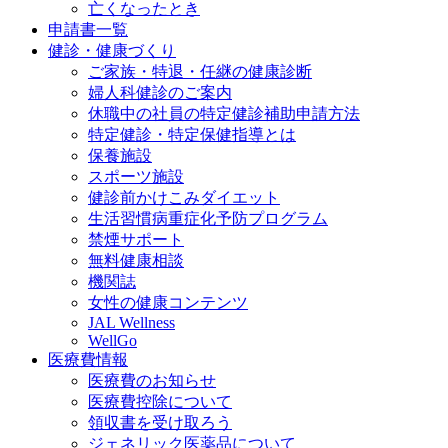
亡くなったとき
申請書一覧
健診・健康づくり
ご家族・特退・任継の健康診断
婦人科健診のご案内
休職中の社員の特定健診補助申請方法
特定健診・特定保健指導とは
保養施設
スポーツ施設
健診前かけこみダイエット
生活習慣病重症化予防プログラム
禁煙サポート
無料健康相談
機関誌
女性の健康コンテンツ
JAL Wellness
WellGo
医療費情報
医療費のお知らせ
医療費控除について
領収書を受け取ろう
ジェネリック医薬品について