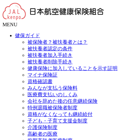
MENU
健保ガイド
被保険者？被扶養者とは？
被扶養者認定の条件
被扶養者加入手続き
被扶養者削除手続き
健康保険に加入していることを示す証明
マイナ保険証
資格確認書
みんなが支払う保険料
医療費支払いのしくみ
会社を辞めた後の任意継続保険
特例退職被保険者制度
資格がなくなっても継続給付
子ども・子育て支援金制度
介護保険制度
高齢者の医療