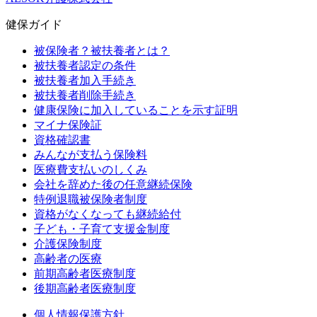
健保ガイド
被保険者？被扶養者とは？
被扶養者認定の条件
被扶養者加入手続き
被扶養者削除手続き
健康保険に加入していることを示す証明
マイナ保険証
資格確認書
みんなが支払う保険料
医療費支払いのしくみ
会社を辞めた後の任意継続保険
特例退職被保険者制度
資格がなくなっても継続給付
子ども・子育て支援金制度
介護保険制度
高齢者の医療
前期高齢者医療制度
後期高齢者医療制度
個人情報保護方針