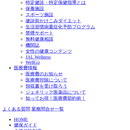
特定健診・特定保健指導とは
保養施設
スポーツ施設
健診前かけこみダイエット
生活習慣病重症化予防プログラム
禁煙サポート
無料健康相談
機関誌
女性の健康コンテンツ
JAL Wellness
WellGo
医療費情報
医療費のお知らせ
医療費控除について
領収書を受け取ろう
ジェネリック医薬品について
知ってお得！医療費節約術！
よくある質問
業務問合せ一覧
HOME
健保ガイド