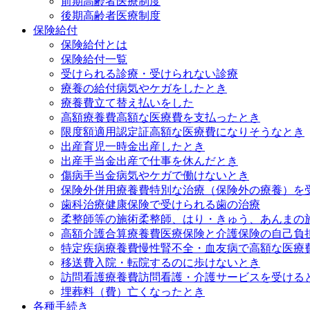
前期高齢者医療制度
後期高齢者医療制度
保険給付
保険給付とは
保険給付一覧
受けられる診療・受けられない診療
療養の給付
病気やケガをしたとき
療養費
立て替え払いをした
高額療養費
高額な医療費を支払ったとき
限度額適用認定証
高額な医療費になりそうなとき
出産育児一時金
出産したとき
出産手当金
出産で仕事を休んだとき
傷病手当金
病気やケガで働けないとき
保険外併用療養費
特別な治療（保険外の療養）を
歯科治療
健康保険で受けられる歯の治療
柔整師等の施術
柔整師、はり・きゅう、あんまの
高額介護合算療養費
医療保険と介護保険の自己負
特定疾病療養費
慢性腎不全・血友病で高額な医療
移送費
入院・転院するのに歩けないとき
訪問看護療養費
訪問看護・介護サービスを受ける
埋葬料（費）
亡くなったとき
各種手続き