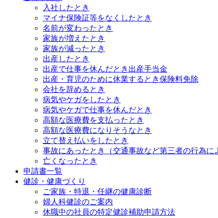
入社したとき
マイナ保険証等をなくしたとき
名前が変わったとき
家族が増えたとき
家族が減ったとき
出産したとき
出産で仕事を休んだとき
出産手当金
出産・育児のために休業するとき
保険料免除
会社を辞めるとき
病気やケガをしたとき
病気やケガで仕事を休んだとき
高額な医療費を支払ったとき
高額な医療費になりそうなとき
立て替え払いをしたとき
事故にあったとき（交通事故など第三者の行為に
亡くなったとき
申請書一覧
健診・健康づくり
ご家族・特退・任継の健康診断
婦人科健診のご案内
休職中の社員の特定健診補助申請方法